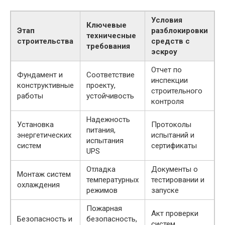
Условия
Ключевые
Этап
разблокировки
техничесные
строительства
средств с
требования
эскроу
Отчет по
Фундамент и
Соответствие
инспекции
конструктивные
проекту,
строительного
работы
устойчивость
контроля
Надежность
Установка
Протоколы
питания,
энергетических
испытаний и
испытания
систем
сертификаты
UPS
Отладка
Документы о
Монтаж систем
температурных
тестировании и
охлаждения
режимов
запуске
Пожарная
Акт проверки
Безопасность и
безопасность,
систем