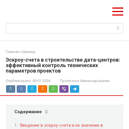
Перейти
Pik-finance.ru
к
Ваш пик в строительных инвестициях
контенту
Поиск:
Главная страница
Эскроу-счета в строительстве дата-центров:
эффективный контроль технических
параметров проектов
Опубликовано:
09.01.2026
Проектное Финансирование
Содержание
Введение в эскроу-счета и их значение в