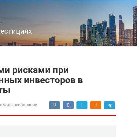
u
вестициях
ми рисками при
нных инвесторов в
кты
е Финансирование