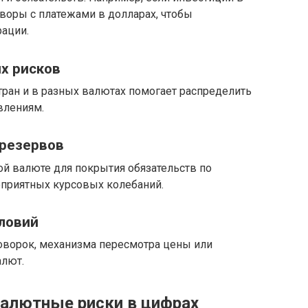
оворы с платежами в долларах, чтобы
ации.
х рисков
тран и в разных валютах помогает распределить
влениям.
 резервов
й валюте для покрытия обязательств по
приятных курсовых колебаний.
словий
оворок, механизма пересмотра цены или
алют.
валютные риски в цифрах