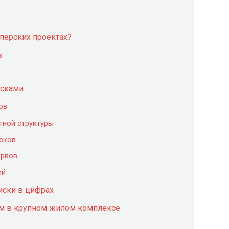
перских проектах?
в
исками
ов
тной структуры
сков
ервов
ий
иски в цифрах
м в крупном жилом комплексе