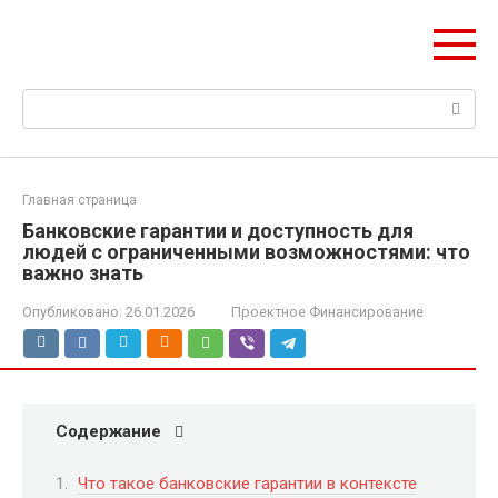
Перейти
Pik-finance.ru
к
Ваш пик в строительных инвестициях
контенту
Поиск:
Главная страница
Банковские гарантии и доступность для
людей с ограниченными возможностями: что
важно знать
Опубликовано:
26.01.2026
Проектное Финансирование
Содержание
Что такое банковские гарантии в контексте