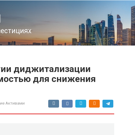
u
вестициях
гии диджитализации
мостью для снижения
ие Активами