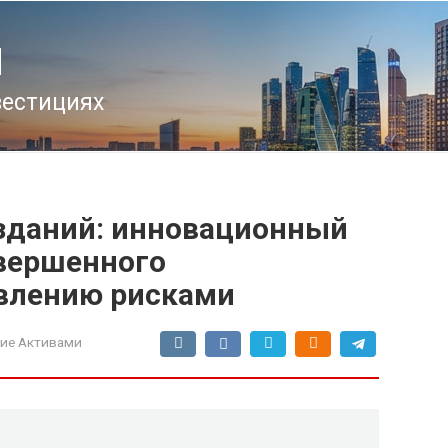
u
вестициях
зданий: инновационный
авершенного
авлению рисками
ие Активами