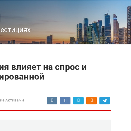
u
вестициях
ия влияет на спрос и
ированной
ие Активами