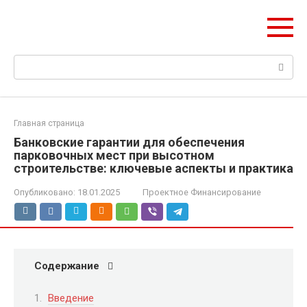
Перейти
Pik-finance.ru
к
Ваш пик в строительных инвестициях
контенту
Поиск:
Главная страница
Банковские гарантии для обеспечения
парковочных мест при высотном
строительстве: ключевые аспекты и практика
Опубликовано:
18.01.2025
Проектное Финансирование
Содержание
Введение