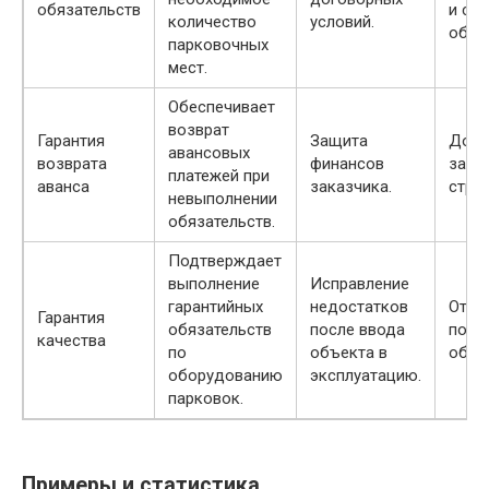
обязательств
и сд
количество
условий.
объе
парковочных
мест.
Обеспечивает
возврат
Гарантия
Защита
До м
авансовых
возврата
финансов
заве
платежей при
аванса
заказчика.
стро
невыполнении
обязательств.
Подтверждает
выполнение
Исправление
гарантийных
недостатков
От 1 
Гарантия
обязательств
после ввода
посл
качества
по
объекта в
объе
оборудованию
эксплуатацию.
парковок.
Примеры и статистика