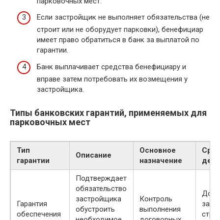
парковочных мест.
Если застройщик не выполняет обязательства (не
строит или не оборудует парковки), бенефициар
имеет право обратиться в банк за выплатой по
гарантии.
Банк выплачивает средства бенефициару и
вправе затем потребовать их возмещения у
застройщика.
Типы банковских гарантий, применяемых для
парковочных мест
Тип
Основное
Срок
Описание
гарантии
назначение
дейс
Подтверждает
обязательство
До
застройщика
Контроль
Гарантия
заве
обустроить
выполнения
обеспечения
стро
необходимое
договорных