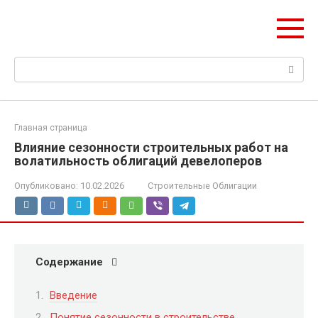
Перейти
Pik-finance.ru
к
Ваш пик в строительных инвестициях
контенту
Поиск:
Главная страница
Влияние сезонности строительных работ на
волатильность облигаций девелоперов
Опубликовано:
10.02.2026
Строительные Облигации
Содержание
Введение
Понятие сезонности в строительстве