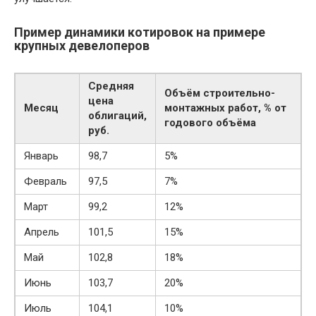
Пример динамики котировок на примере
крупных девелоперов
Средняя
Объём строительно-
цена
Месяц
монтажных работ, % от
облигаций,
годового объёма
руб.
Январь
98,7
5%
Февраль
97,5
7%
Март
99,2
12%
Апрель
101,5
15%
Май
102,8
18%
Июнь
103,7
20%
Июль
104,1
10%