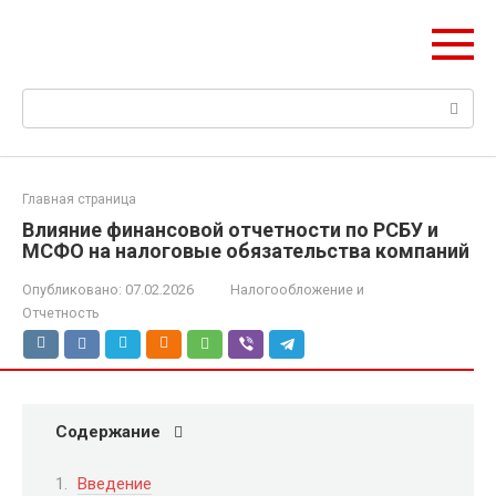
Перейти
Pik-finance.ru
к
Ваш пик в строительных инвестициях
контенту
Поиск:
Главная страница
Влияние финансовой отчетности по РСБУ и
МСФО на налоговые обязательства компаний
Опубликовано:
07.02.2026
Налогообложение и
Отчетность
Содержание
Введение