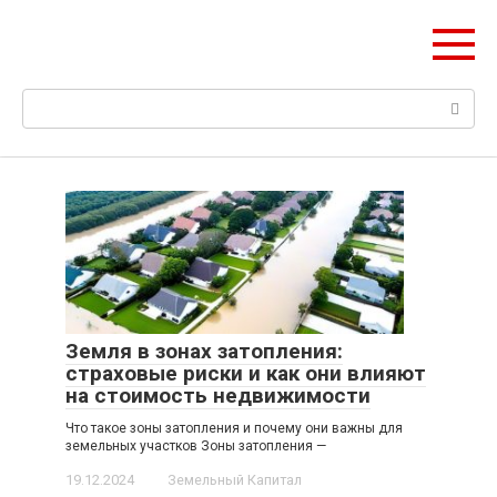
Перейти
Pik-finance.ru
к
Ваш пик в строительных инвестициях
контенту
Поиск:
Земля в зонах затопления:
страховые риски и как они влияют
на стоимость недвижимости
Что такое зоны затопления и почему они важны для
земельных участков Зоны затопления —
19.12.2024
Земельный Капитал