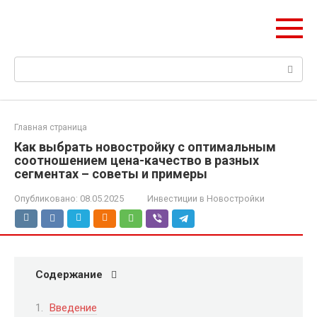
Перейти
Pik-finance.ru
к
Ваш пик в строительных инвестициях
контенту
Поиск:
Главная страница
Как выбрать новостройку с оптимальным
соотношением цена-качество в разных
сегментах – советы и примеры
Опубликовано:
08.05.2025
Инвестиции в Новостройки
Содержание
Введение